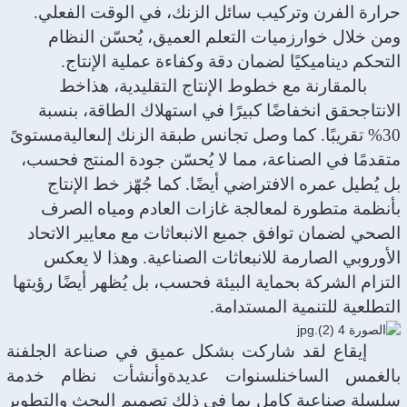
حرارة الفرن وتركيب سائل الزنك، في الوقت الفعلي.
ومن خلال خوارزميات التعلم العميق، يُحسّن النظام
التحكم ديناميكيًا لضمان دقة وكفاءة عملية الإنتاج.
بالمقارنة مع خطوط الإنتاج التقليدية، هذا
خط
الانتاج
حقق انخفاضًا كبيرًا في استهلاك الطاقة، بنسبة
30% تقريبًا. كما وصل تجانس طبقة الزنك إلى
عالية
مستوىً
متقدمًا في الصناعة، مما لا يُحسّن جودة المنتج فحسب،
بل يُطيل عمره الافتراضي أيضًا. كما جُهّز خط الإنتاج
بأنظمة متطورة لمعالجة غازات العادم ومياه الصرف
الصحي لضمان توافق جميع الانبعاثات مع معايير الاتحاد
الأوروبي الصارمة للانبعاثات الصناعية. وهذا لا يعكس
التزام الشركة بحماية البيئة فحسب، بل يُظهر أيضًا رؤيتها
التطلعية للتنمية المستدامة.
إيقاع
لقد شاركت بشكل عميق في صناعة الجلفنة
بالغمس الساخن
لسنوات عديدة
وأنشأت نظام خدمة
سلسلة صناعية كامل بما في ذلك تصميم البحث والتطوير