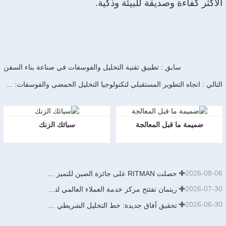
الأكثر كفاءة وصديقة للبيئة وذكية.
سابق : تطبيق تقنية التخليل والفوسفات في صناعة بناء السفن
التالي : اتجاه التطوير المستقبلي لتكنولوجيا التخليل الحمضي والفوسفات: ذكي وخضراء وفعال
ضميمة ما قبل المعالجة
سبائك الزنك
2026-08-06
حصلت RITMAN على جائزة الصين للتميز في البراءات
2026-07-30
ريتمان تفتتح مركز خدمة العملاء العالمي لتعزيز الدعم الشامل لدورة حياة العملاء حول العالم
2026-06-30
تحقيق آفاق جديدة: خط التخليل الشريطي من نوع الدفع والسحب بطاقة إنتاجية سنوية تبلغ 900,000 طن من تصميم وتطوير وبناء شركة ريتمان يدخل حيز التشغيل مؤخرًا