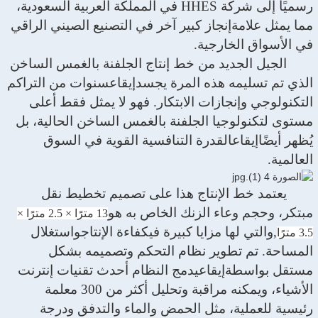
رسميًا إلى شركة HHES في المملكة العربية السعودية،
مما يمثل علامة
إنجاز كبير آخر في التصنيع الصيني الراقي
في الأسواق الخارجية.
الجيل الجديد من خط إنتاج الجلفنة بالغمس الساخن
الذي تم تسليمه هذه المرة يجسد
إيقاع
سنوات من التراكم
التكنولوجي وإنجازات الابتكار. فهو لا يمثل فقط أعلى
مستوى لتكنولوجيا الجلفنة بالغمس الساخن الحالية، بل
يُظهر أيضًا
إيقاع
القدرة التنافسية القوية في السوق
العالمية.
يعتمد خط الإنتاج هذا على تصميم تخطيط نقل
مبتكر، وحجم وعاء الزنك الخاص به هو
13 مترًا × 2.5 مترًا ×
,
والتي لها مزايا كبيرة في
كفاءة الإنتاج
و
استغلال
3.5 مترًا
المساحة. تم تطوير نظام التحكم وتصميمه بشكل
مستقل بواسطة
إيقاع
يدمج النظام أحدث تقنيات إنترنت
الأشياء، ويمكنه مراقبة وتحليل أكثر من 300 معلمة
رئيسية للعملية، مثل الحمض والماء والتدفق ودرجة