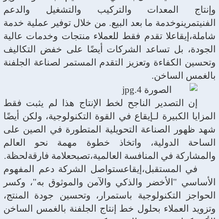
وإنتاج المعدات والتركيب والتشغيل والدعم
الفني
تمرين
وخدمة ما بعد البيع. من خلال توفير عملية خدمة
شاملة،
إيقاع
لا تقدم فقط للعملاء منتجات وخدمات عالية
الجودة، بل تساعد الشركات أيضًا على خفض التكاليف
وتحسين الكفاءة وتعزيز التقدم المستمر لصناعة الجلفنة
بالغمس الساخن.
إن التصدير الناجح لخط الإنتاج هذا لم يثبت فقط
المزايا الكبيرة لـ
إيقاع
في القوة التكنولوجية، ولكن أيضًا
شهد ظهور الصناعة التحويلية المتطورة في الصين على
الساحة الدولية، واتخاذ خطوة مهمة نحو العالم
والمشاركة في المنافسة العالمية،
تصبح
علامة فارقة
لحظة
.
في المستقبل،
إيقاع
ستواصل الشركة دعم المفهوم
الأساسي "الأخضر والذكي والآمن والموثوق به"، وكسر
الحواجز التكنولوجية باستمرار، وتحسين جودة المنتج،
وتزويد العملاء بحلول خط إنتاج الجلفنة بالغمس الساخن