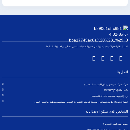
اعملوا معًا واتحدوا كواحد وتغلبوا على جميع الصعوبات للعميل لتسليم ورقة الإجابة المثالية!
اتصل بنا
شركة:
شركة شوتشو ريتمان للمعدات المحدودة
مكتب:
+86(516)87876105
بريد إلكتروني:
james@sinoritman.com
العنوان:
رقم 35، طريق تشوانغي، منطقة شوتشو الاقتصادية التنموية، شوتشو، مقاطعة جيانغسو، الصين
الشخص الذي يمكن الاتصال به
جيمس قوه (مدير التسويق)
جوال (واتساب/وي شات):
+8613998117024