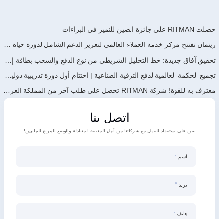
حصلت RITMAN على جائزة الصين للتميز في البراءات
ريتمان تفتتح مركز خدمة العملاء العالمي لتعزيز الدعم الشامل لدورة حياة العملاء حول العالم
تحقيق آفاق جديدة: خط التخليل الشريطي من نوع الدفع والسحب بطاقة إنتاجية سنوية تبلغ 900,000 طن من تصميم وتطوير وبناء شركة ريتمان يدخل حيز التشغيل مؤخرًا
تجميع الحكمة العالمية لدفع الترقية الصناعية | اختتام أول دورة تدريبية دولية لتكنولوجيا الجلفنة المستمرة عالية الجودة من جالف إنفو الصين بنجاح
معترف به للقوة! شركة RITMAN تحصل على طلب آخر من المملكة العربية السعودية
اتصل بنا
نحن على استعداد للعمل مع شركائنا من أجل المنفعة المتبادلة والوضع المربح للجانبين!
اسم
بريد
هاتف