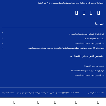
اعملوا معًا واتحدوا كواحد وتغلبوا على جميع الصعوبات للعميل لتسليم ورقة الإجابة المثالية!
اتصل بنا
شركة:
شركة شوتشو ريتمان للمعدات المحدودة
مكتب:
+86(516)87876105
بريد إلكتروني:
james@sinoritman.com
العنوان:
رقم 35، طريق تشوانغي، منطقة شوتشو الاقتصادية التنموية، شوتشو، مقاطعة جيانغسو، الصين
الشخص الذي يمكن الاتصال به
جيمس قوه (مدير التسويق)
جوال (واتساب/وي شات):
+8613998117024
بريد إلكتروني:
james@sinoritman.com
دعم المنصة: هواتشي
Copyright © 2024-2026 جميع الحقوق محفوظة حقوق النشر: شركة شوتشو ريتمان للمعدات المحدودة