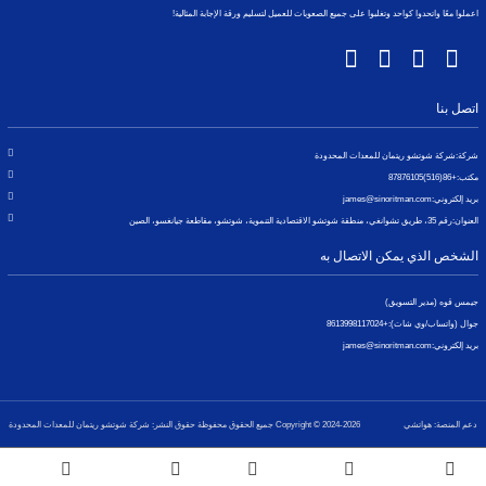
اعملوا معًا واتحدوا كواحد وتغلبوا على جميع الصعوبات للعميل لتسليم ورقة الإجابة المثالية!
اتصل بنا
شركة:
شركة شوتشو ريتمان للمعدات المحدودة
مكتب:
+86(516)87876105
بريد إلكتروني:
james@sinoritman.com
العنوان:
رقم 35، طريق تشوانغي، منطقة شوتشو الاقتصادية التنموية، شوتشو، مقاطعة جيانغسو، الصين
الشخص الذي يمكن الاتصال به
جيمس قوه (مدير التسويق)
جوال (واتساب/وي شات):
+8613998117024
بريد إلكتروني:
james@sinoritman.com
دعم المنصة: هواتشي
Copyright © 2024-2026 جميع الحقوق محفوظة حقوق النشر: شركة شوتشو ريتمان للمعدات المحدودة