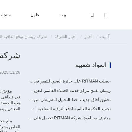
بيت
حلول
منتجات
بيت
أخبار
أخبار الشركة
شركة ريتمان توقع اتفاقية الجلفنة بالغمس الساخن مع شركة البابطين
شركة ر
المواد شعبية
2025/11/26 08:07
حصلت RITMAN على جائزة الصين للتميز في البراءات
ريتمان تفتتح مركز خدمة العملاء العالمي لتعزيز الدعم الشامل لدورة حياة العملاء حول العالم
مؤخرًا،
في قطاعي الط
تحقيق آفاق جديدة: خط التخليل الشريطي من نوع الدفع والسحب بطاقة إنتاجية سنوية تبلغ 900,000 طن من تصميم وتطوير وبناء شركة ريتمان يدخل حيز التشغيل مؤخرًا
هذه الصفقة ا
المعادن ويع
تجميع الحكمة العالمية لدفع الترقية الصناعية | اختتام أول دورة تدريبية دولية لتكنولوجيا الجلفنة المستمرة عالية الجودة من جالف إنفو الصين بنجاح
معترف به للقوة! شركة RITMAN تحصل على طلب آخر من المملكة العربية السعودية