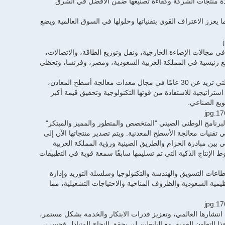
 جودة منتجات الشركة وكفاءة تصنيعها ضمن الأفضل في الشرق
المملكة العربية السعودية، مما يعزز الاعتراف القوي بتقنياتها وحلولها في السوق العالمية ويضع
خبرة تمتد لعقود في مجالات الإضاءة الخارجية، ونقل وتوزيع الطاقة، والاتصالات،
العالم، وتدير ثلاثة مراكز تصنيع رئيسية في المملكة العربية السعودية، ومصر، وفرنسا، وتحظى
ينبع قرار شركة البابطين بالشراكة مع شركة ريتمان من ثقتها الراسخة بخبرتها التقنية التي تزيد عن 30 عامًا في مجال معدات معالجة أسطح المعادن،
تراتيجية للاستفادة من قوتها التكنولوجية وتحقيق قيمة أكبر
لبرنامج الوطني الصيني "المتخصص والمتطور والمميز والمبتكر"
نيع الذكي في تقنيات معالجة الأسطح المعدنية. ويتم تصدير منتجاتها الآن إلى
ريخي بين مبادرة الحزام والطريق الصينية ورؤية المملكة العربية
خطوط الإنتاج الذكية التي تم تسليمها سابقًا سمعة قوية في التطبيقات
عات التسويق والهندسة والتكنولوجيا وسلسلة التوريد وإدارة
يمية السعودية والظروف المناخية والاحتياجات التشغيلية، مما
انطلاق جديدة لتكثيف انتشارها العالمي، وتعزيز قدرات الابتكار والخدمة بشكل مستمر،
ذا التعاون العميق مع البابطين لن يحقق النجاح المتبادل فحسب،