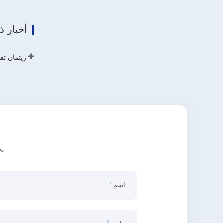
اتصل
أخبار 
نح
اسم