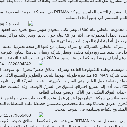
ل لمشاريع نقل الطاقة والبنية التحتية للاتصالات والطاقة المتجددة، مما يضع
يمثل هذا المشروع التثبيت الخامس لشركة RITMAN في 
ا للنمو المستمر في جميع أنحاء المنطقة.
تأسست مجموعة البابطين عام ١٩٥٥، وهي تكتل سعودي شهير يتمتع ب
والطاقة المتجددة. تعمل المجموعة في أكثر من ٨٥ دولة حول 
 بفضل أنظمة إدارة الجودة الصارمة التي تتبعها.
ل في تنفيذ مشاريع دولية معقدة. وتنظر شركة ريتمان إلى هذا التعاون كفرصة اس
 رؤية المملكة العربية السعودية 2030 في تحديث البنية التحتية والتنويع الصناعي.
ها مؤسسة وطنية للتكنولوجيا الفائقة وشركة "عملاق صغير" معترف بها بموجب ا
(SSDI)، كرست شركة RITMAN منذ فترة طويلة جهودها للبحث والتطوير والتص
كثر من 50 دولة ومنطقة حول العالم. وفي السنوات الأخيرة، استغلت الشركة التآزر التا
السعودية 2030، مما أدى إلى تسريع اختراقها للسوق في الشرق الأوسط. وقد اكتسبت 
حماية الفولاذ الهيكلي من التآكل وتصنيع معدات الطاقة.
وقيع، ستُنشئ شركة ريتمان فورًا فريق عمل متعدد التخصصات يضم خبراء من قطا
ُجري الفريق تصميمًا وهندسةً مُخصصين مُصممين خصيصًا لتلبية المتطلبات التنظ
المشروع بكفاءة وتسليمه في الموعد المحدد.
وبالنظر إلى المستقبل، ستتخذ RITMAN من هذه الشراكة كنقطة 
د من المعدات الذكية عالية الجودة إلى المسرح الدولي. والشركة واثقة من أن ه