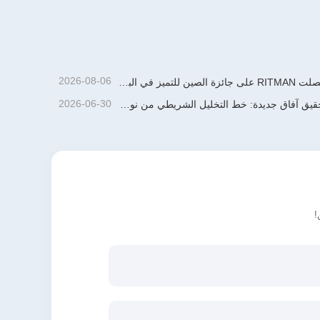
المجلفن
خط طلاء اللون
اتصل الآن
2026-08-06
حصلت RITMAN على جائزة الصين للتميز في البراءات
2026-06-30
تحقيق آفاق جديدة: خط التخليل الشريطي من نوع الدفع والسحب بطاقة إنتاجية سنوية تبلغ 900,000 طن من تصميم وتطوير وبناء شركة ريتمان يدخل حيز التشغيل مؤخرًا
!