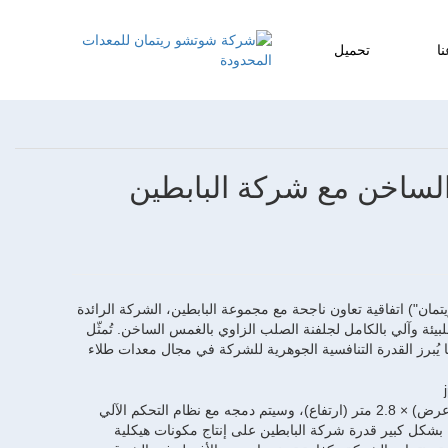
ا
تحميل
 الساخن مع شركة البابطين
مان") اتفاقية تعاون ناجحة مع مجموعة البابطين، الشركة الرائدة
يئة وآلي بالكامل لجلفنة الصلب الزاوي بالغمس الساخن. تُمثّل
ا يُبرز القدرة التنافسية الجوهرية للشركة في مجال معدات طلاء
يبلغ حجم المكون الأساسي لخط الجلفنة هذا - وعاء الزنك - 9 أمتار (طول) × 1.8 متر (عرض) × 2.8 متر (ارتفاع)، وسيتم دمجه مع نظام التحكم الآلي
خط الإنتاج بشكل كبير قدرة شركة البابطين على إنتاج مكونات هيكلية