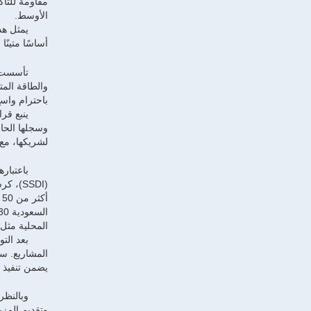
مقاومة للتآك
الأوسط.
أساسًا متينً
باحترام واسع
وسجلها الحاف
لشريكها، مع دعم أهداف
باعتبار
أ
المحلية مثل 
بعد الت
المشاريع. سي
يضمن تنفيذ 
وتقديم المزي