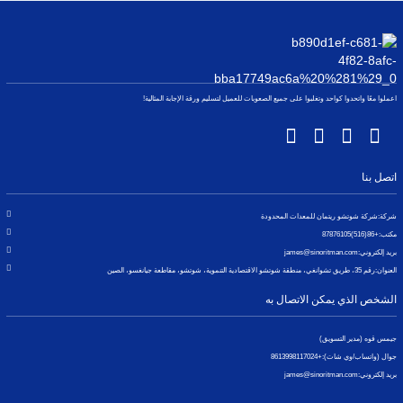
اعملوا معًا واتحدوا كواحد وتغلبوا على جميع الصعوبات للعميل لتسليم ورقة الإجابة المثالية!
اتصل بنا
شركة:
شركة شوتشو ريتمان للمعدات المحدودة
مكتب:
+86(516)87876105
بريد إلكتروني:
james@sinoritman.com
العنوان:
رقم 35، طريق تشوانغي، منطقة شوتشو الاقتصادية التنموية، شوتشو، مقاطعة جيانغسو، الصين
الشخص الذي يمكن الاتصال به
جيمس قوه (مدير التسويق)
جوال (واتساب/وي شات):
+8613998117024
بريد إلكتروني:
james@sinoritman.com