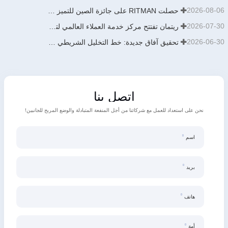
2026-08-06
حصلت RITMAN على جائزة الصين للتميز في البراءات
2026-07-30
ريتمان تفتتح مركز خدمة العملاء العالمي لتعزيز الدعم الشامل لدورة حياة العملاء حول العالم
2026-06-30
تحقيق آفاق جديدة: خط التخليل الشريطي من نوع الدفع والسحب بطاقة إنتاجية سنوية تبلغ 900,000 طن من تصميم وتطوير وبناء شركة ريتمان يدخل حيز التشغيل مؤخرًا
اتصل بنا
نحن على استعداد للعمل مع شركائنا من أجل المنفعة المتبادلة والوضع المربح للجانبين!
اسم
بريد
هاتف
أمة