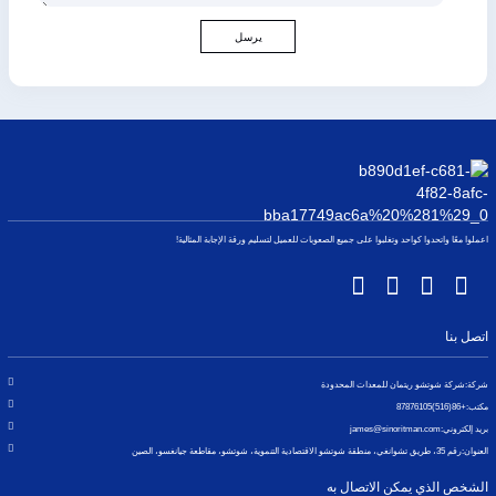
يرسل
اعملوا معًا واتحدوا كواحد وتغلبوا على جميع الصعوبات للعميل لتسليم ورقة الإجابة المثالية!
اتصل بنا
شركة:
شركة شوتشو ريتمان للمعدات المحدودة
مكتب:
+86(516)87876105
بريد إلكتروني:
james@sinoritman.com
العنوان:
رقم 35، طريق تشوانغي، منطقة شوتشو الاقتصادية التنموية، شوتشو، مقاطعة جيانغسو، الصين
الشخص الذي يمكن الاتصال به