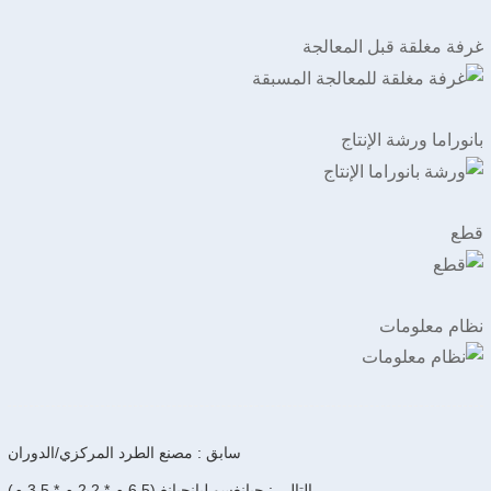
غرفة مغلقة قبل المعالجة
بانوراما ورشة الإنتاج
قطع
نظام معلومات
سابق : مصنع الطرد المركزي/الدوران
التالي : جيانغسو ليانجيانغ (6.5 م * 2.2 م * 3.5 م)