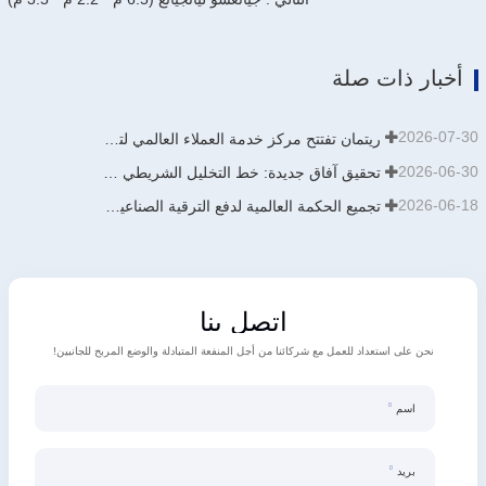
أخبار ذات صلة
2026-07-30
ريتمان تفتتح مركز خدمة العملاء العالمي لتعزيز الدعم الشامل لدورة حياة العملاء حول العالم
2026-06-30
تحقيق آفاق جديدة: خط التخليل الشريطي من نوع الدفع والسحب بطاقة إنتاجية سنوية تبلغ 900,000 طن من تصميم وتطوير وبناء شركة ريتمان يدخل حيز التشغيل مؤخرًا
2026-06-18
تجميع الحكمة العالمية لدفع الترقية الصناعية | اختتام أول دورة تدريبية دولية لتكنولوجيا الجلفنة المستمرة عالية الجودة من جالف إنفو الصين بنجاح
اتصل بنا
نحن على استعداد للعمل مع شركائنا من أجل المنفعة المتبادلة والوضع المربح للجانبين!
اسم
بريد