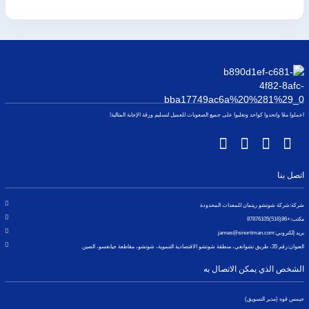
اعملوا معًا واتحدوا كواحد وتغلبوا على جميع الصعوبات للعميل لتسليم ورقة الإجابة المثالية!
اتصل بنا
شركة:
شركة شوتشو ريتمان للمعدات المحدودة
مكتب:
+86(516)87876105
بريد إلكتروني:
james@sinoritman.com
العنوان:
رقم 35، طريق تشوانغي، منطقة شوتشو الاقتصادية التنموية، شوتشو، مقاطعة جيانغسو، الصين
الشخص الذي يمكن الاتصال به
جيمس قوه (مدير التسويق)