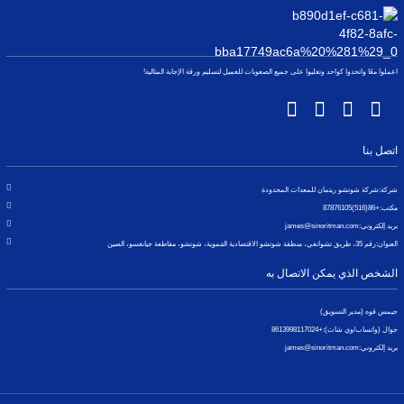
اعملوا معًا واتحدوا كواحد وتغلبوا على جميع الصعوبات للعميل لتسليم ورقة الإجابة المثالية!
اتصل بنا
شركة:
شركة شوتشو ريتمان للمعدات المحدودة
مكتب:
+86(516)87876105
بريد إلكتروني:
james@sinoritman.com
العنوان:
رقم 35، طريق تشوانغي، منطقة شوتشو الاقتصادية التنموية، شوتشو، مقاطعة جيانغسو، الصين
الشخص الذي يمكن الاتصال به
جيمس قوه (مدير التسويق)
جوال (واتساب/وي شات):
+8613998117024
بريد إلكتروني:
james@sinoritman.com