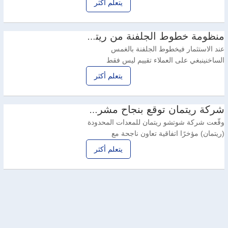
يتعلم أكثر
الأخضر. وتماشيًا مع توجهات الصناعة العالمية،
طورت شركة ريتمان تقنيات تصنيع ذكية خضراء
متقدمة لإنشاء خطوط جلفنة بالغمس الساخن
منظومة خطوط الجلفنة من ريتمان: خدمات دورة كاملة ومواد كيميائية متخصصة حسب الطلب
صديقة للبيئة، تجمع بين كفاءة الإنتاج
عند الاستثمار فيخطوط الجلفنة بالغمس
الساخنينبغي على العملاء تقييم ليس فقط
جودةمعدات الجلفنةبل وأيضًا خدمات ما بعد
يتعلم أكثر
البيع الاحترافية وحلول الدعم الشاملة. وكسرًا
للمعايير السائدة في هذا القطاع والتي تُعطي
الأولوية للمبيعات على حساب خدمات ما بعد
شركة ريتمان توقع بنجاح مشروع معدات الجلفنة بالغمس الساخن مع مجموعة مار البرازيلية
البيع،ريتمانلقد أنشأنا نظامًا بيئيًا متكاملًا يضم
وقّعت شركة شوتشو ريتمان للمعدات المحدودة
خطوط
(ريتمان) مؤخرًا اتفاقية تعاون ناجحة مع
مجموعة مار، وهي شركة برازيلية مرموقة،
يتعلم أكثر
لتصميم خط جلفنة بالغمس الساخن بالطرد
المركزي أوتوماتيكي بالكامل للأجزاء القياسية.
يُمثل هذا التعاون علامة فارقة في استراتيجية
ريتمان للتوسع الدولي، وخطوة قوية وملموسة
نحو تعزيز