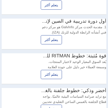
الساخن هي ضعف القدرة على التكيف، وبطء
يتعلم أكثر
بدء الإنتاج، ومواطن الخلل التشغيلية المتكررة.
سواء كان خط الجلفنة بالغمس الساخن الخاص
بك لا يتطابق مع قطع العمل الخاصة بك أو أن
أول دورة تدريبية في الصين لإنتاج صفائح الجلفنة بالغمس الساخن عالية الجودة من GalvInfo
التركيب والتشغيل يستغرق وقتًا طويلاً ويؤخر
1. مقدمة الحدث مركز GalvInfo هو مركز دعم
تحقيق
فني أنشأته الرابطة الدولية للزنك (IZA).
وباعتباره منصة عالمية رئيسية لتبادل تقنيات
يتعلم أكثر
الجلفنة، فإنه يقدم خدمات فنية متخصصة
لمستخدمي صفائح الفولاذ المجلفن، ويعمل على
تعزيز مواءمة المعايير الفنية الصناعية مع
قوة مُثبتة: خطوط RITMAN للجلفنة بالغمس الساخن من أجل بدء تشغيل عالي الكفاءة.
الممارسات الدولية. منذ تأسيسه عام 1999،
يُعد السوق المعيار الوحيد لاختبار المنتجات،
يُقيم مركز
وسمعة العملاء خير دليل على جودة العلامة
التجارية. بفضل الأداء المستقر، والكفاءة العالية،
يتعلم أكثر
والخدمات الشاملة، اكتسبت خطوط الجلفنة
بالغمس الساخن من RITMAN ثقةً واسعةً في
السوق العالمية. من مصانع المعالجة المحلية
أخضر وذكي: خطوط جلفنة بالغمس الساخن من ريتمان لتحقيق الكفاءة البيئية
الصغيرة والمتوسطة إلى الشركات العالمية
مع تزايد صرامة السياسات البيئية عالميًا، يواجه
الرائدة
قطاع الجلفنة بالغمس الساخن التقليدي تحديين
رئيسيين: رفع مستوى الطاقة الإنتاجية والتحول