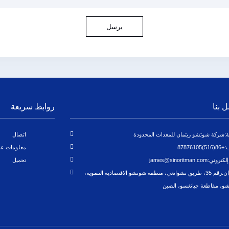
يرسل
ل بنا
روابط سريعة
:
شركة شوتشو ريتمان للمعدات المحدودة
اتصال
:
+86(516)87876105
معلومات عن
إلكتروني:
james@sinoritman.com
تحميل
ان:
رقم 35، طريق تشوانغي، منطقة شوتشو الاقتصادية التنموية،
و، مقاطعة جيانغسو، الصين