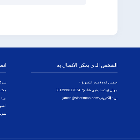
الشخص الذي يمكن الاتصال به
اتص
جيمس قوه (مدير التسويق)
شركة
جوال (واتساب/وي شات):
+8613998117024
مكتب
بريد إلكتروني:
james@sinoritman.com
بريد 
العنو
شوتش