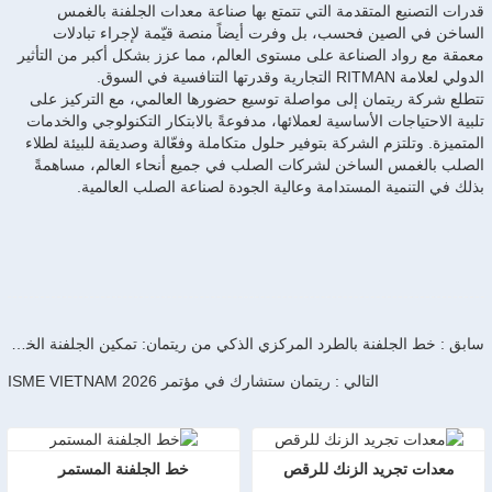
قدرات التصنيع المتقدمة التي تتمتع بها صناعة معدات الجلفنة بالغمس
الساخن في الصين فحسب، بل وفرت أيضاً منصة قيّمة لإجراء تبادلات
معمقة مع رواد الصناعة على مستوى العالم، مما عزز بشكل أكبر من التأثير
الدولي لعلامة RITMAN التجارية وقدرتها التنافسية في السوق.
تتطلع شركة ريتمان إلى مواصلة توسيع حضورها العالمي، مع التركيز على
تلبية الاحتياجات الأساسية لعملائها، مدفوعةً بالابتكار التكنولوجي والخدمات
المتميزة. وتلتزم الشركة بتوفير حلول متكاملة وفعّالة وصديقة للبيئة لطلاء
الصلب بالغمس الساخن لشركات الصلب في جميع أنحاء العالم، مساهمةً
بذلك في التنمية المستدامة وعالية الجودة لصناعة الصلب العالمية.
سابق : خط الجلفنة بالطرد المركزي الذكي من ريتمان: تمكين الجلفنة الخضراء للمثبتات بكفاءة عالية وذكاء
التالي : ريتمان ستشارك في مؤتمر ISME VIETNAM 2026
معدات تجريد الزنك للرقص
خط الجلفنة المستمر