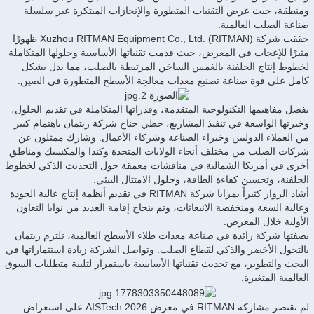
ومنطقة، حيث عرض التقنيات المتطورة والإنجازات المبتكرة عبر سلسلة
صناعة الصلب العالمية.
حققت شركة Xuzhou RITMAN Equipment Co., Ltd. (RITMAN) ظهورًا
مثيرًا للإعجاب في المعرض، حيث قدمت تقنياتها الأساسية وحلولها المتكاملة
لخطوط إنتاج الجلفنة بالغمس الساخن المرتبطة بالصلب، مما يدل بشكل
كامل على قوة صناعة تصنيع معدات معالجة الأسطح المتطورة في الصين.
بفضل مفاهيمها التكنولوجية المتقدمة، وقدراتها المتكاملة في تقديم الحلول،
وخبرتها الواسعة في تنفيذ المشاريع، حظي جناح شركة ريتمان باهتمام كبير
من العملاء الدوليين وخبراء الصناعة وشركاء الأعمال. وشارك ممثلون عن
شركات الصلب من مختلف أنحاء الولايات المتحدة وكندا والمكسيك ومناطق
أخرى في أمريكا الشمالية في مناقشات معمقة حول التحديث الذكي لخطوط
الجلفنة، وتحسين كفاءة الطاقة، وحلول الامتثال البيئي.
أشاد الزوار كثيراً بمزايا شركة RITMAN في تقديم أنظمة إنتاج عالية الجودة
وعالية السعة ومنخفضة الانبعاثات، وتم بنجاح إقامة العديد من نوايا التعاون
الأولية خلال المعرض.
بصفتها شركة رائدة في صناعة معدات طلاء الأسطح العالمية، تلتزم ريتمان
بالتحول الأخضر والذكي لقطاع الصلب. وتواصل الشركة زيادة استثماراتها في
البحث والتطوير، مع تحديث تقنياتها الأساسية باستمرار لتلبية متطلبات السوق
العالمية المتغيرة.
لم تقتصر مشاركة RITMAN في معرض AISTech 2026 على استعراض