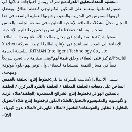
من
تسليم المعدات
ل
تحقيق القدرات
تضع شركة ريتمان احتياجات عملائها في
صميم اهتمامها، وتعتمد على التمكين التكنولوجي كنقطة انطلاق. وبفضل
فريقها المتمرس في التدريب والتنفيذ، وخبرتها العملية الواسعة في هذا
المجال، نحلّ مشكلات الطاقة الإنتاجية التقليدية في صناعة الجلفنة بالغمس
الساخن، ونساعد عملاءنا على تسريع تحقيق طاقاتهم الإنتاجية.
بصفتها شركة عالمية رائدة في مجال معالجة الأسطح ومعدات الطلاء،
بالإضافة إلى المواد المساعدة في الإنتاج، لطالما التزمت شركة Xuzhou
RITMAN Intelligent Technology Co., Ltd. بفلسفة الخدمة
التالية:
"التركيز على العملاء، وخلق قيمة لهم"
وهي ملتزمة بأن تصبح شريكاً
قيماً في مسار التنمية المستدامة للعملاء، وأن توفر لهم حلولاً موثوقة
ومنهجية.
تشمل الأعمال الأساسية للشركة ما يلي:
خطوط إنتاج الجلفنة بالغمس
الساخن على دفعات (الجلفنة المعلقة / الجلفنة بالطرد المركزي / الجلفنة
بالسكين الهوائي)
,
خطوط إنتاج الشرائح المستمرة (الجلفنة/طلاء الزنك
والألومنيوم والمغنيسيوم/التخليل/الطلاء الملون)
و
خطوط إنتاج طلاء التحويل
بالتخليل (التخليل والفوسفات/التخميل/الطلاء الكهربائي/الطلاء بدون كهرباء،
إلخ).
.