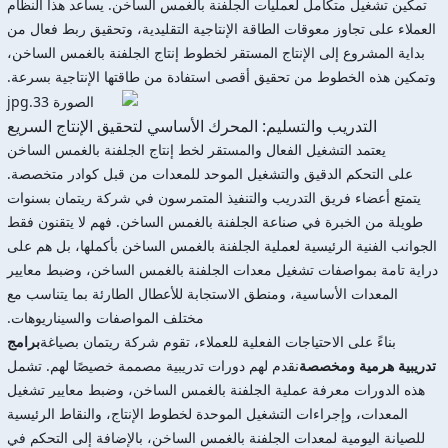
تمكين تشغيل متكامل لعمليات الجلفنة بالغمس الساخن. يساعد هذا النظام
العملاء على تجاوز معوقات الطاقة الإنتاجية التقليدية، وتحقيق ربط فعال من
بداية المشروع إلى الإنتاج المستقر لخطوط إنتاج الجلفنة بالغمس الساخن،
وتمكين هذه الخطوط من تحقيق أقصى استفادة من طاقتها الإنتاجية بسرعة.
التدريب والتسليم: المحرك الأساسي لتحقيق الإنتاج السريع
يعتمد التشغيل الفعال والمستقر لخط إنتاج الجلفنة بالغمس الساخن
على التحكم الدقيق والتشغيل الموحد للمعدات من قبل كوادر متخصصة.
يتمتع أعضاء فريق التدريب والتنفيذ المتمرسون في شركة ريتمان بسنوات
طويلة من الخبرة في صناعة الجلفنة بالغمس الساخن. فهم لا يتقنون فقط
الجوانب الفنية الرئيسية لعملية الجلفنة بالغمس الساخن بأكملها، بل هم على
دراية تامة بمواصفات تشغيل معدات الجلفنة بالغمس الساخن، وضبط معايير
المعدات الأساسية، ومنطق الاستجابة للأعطال الطارئة بما يتناسب مع
مختلف المواصفات والسيناريوهات.
بناءً على الاحتياجات الفعلية للعملاء، تقوم شركة ريتمان بصياغة
برامج
تدريبية هرمية ومخصصة
نقدم لهم دورات تدريبية مصممة خصيصًا لهم. تشمل
هذه الدورات معرفة عملية الجلفنة بالغمس الساخن، وضبط معايير تشغيل
المعدات، وإجراءات التشغيل الموحدة لخطوط الإنتاج، والنقاط الرئيسية
للصيانة اليومية لمعدات الجلفنة بالغمس الساخن، بالإضافة إلى التحكم في