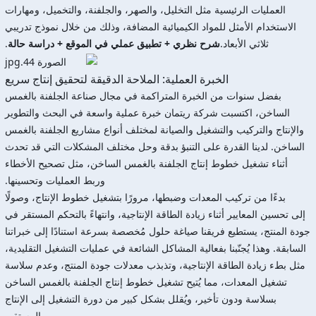
العمليات الرئيسية مثل التخليل، والصهر، والجلفنة، والتخميل، ومهارات
الاستخدام الأمثل للمواد الكيميائية المضافة، وذلك من خلال نموذج تدريبي
ثلاثي الأبعاد.
شرح نظري + تطبيق عملي في الموقع + دراسة حالة
.
الخبرة العملية: الملاحة الدقيقة لتحقيق إنتاج سريع
بفضل سنوات من الخبرة المتراكمة في مجال صناعة الجلفنة بالغمس
الساخن، اكتسبت شركة ريتمان خبرة عملية واسعة في البحث والتطوير
والإنتاج والتركيب والتشغيل والصيانة لمختلف أنواع مشاريع الجلفنة بالغمس
الساخن. لدينا القدرة على التنبؤ بدقة وحل مختلف المشكلات التي قد تحدث
أثناء تشغيل خطوط إنتاج الجلفنة بالغمس الساخن، مثل تصحيح الأخطاء
وربط العمليات وتحسينها.
بدءًا من تركيب المعدات وضبطها، مرورًا بتشغيل خطوط الإنتاج، وصولًا
إلى تحسين المعايير أثناء زيادة الطاقة الإنتاجية، وانتهاءً بالتحكم المستقر في
جودة المنتج، يستطيع فريقنا صياغة حلول مُخصصة بسرعة استنادًا إلى خبراتنا
السابقة. وهذا يُجنّبنا بفعالية المشاكل الشائعة في عمليات التشغيل التقليدية،
مثل بطء زيادة الطاقة الإنتاجية، وتذبذب معدلات جودة المنتج، وعدم سلاسة
تشغيل المعدات، مما يُتيح تشغيل خطوط إنتاج الجلفنة بالغمس الساخن
بسلاسة ودون تأخير، ويُقلل بشكل كبير من دورة التشغيل إلى الإنتاج
المستقر.