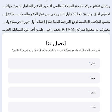
ريتمان تفتتح مركز خدمة العملاء العالمي لتعزيز الدعم الشامل لدورة حياة العملاء حول العالم
تحقيق آفاق جديدة: خط التخليل الشريطي من نوع الدفع والسحب بطاقة إنتاجية سنوية تبلغ 900,000 طن من تصميم وتطوير وبناء شركة ريتمان يدخل حيز التشغيل مؤخرًا
تجميع الحكمة العالمية لدفع الترقية الصناعية | اختتام أول دورة تدريبية دولية لتكنولوجيا الجلفنة المستمرة عالية الجودة من جالف إنفو الصين بنجاح
معترف به للقوة! شركة RITMAN تحصل على طلب آخر من المملكة العربية السعودية
اتصل بنا
نحن على استعداد للعمل مع شركائنا من أجل المنفعة المتبادلة والوضع المربح للجانبين!
اسم
بريد
هاتف
أمة