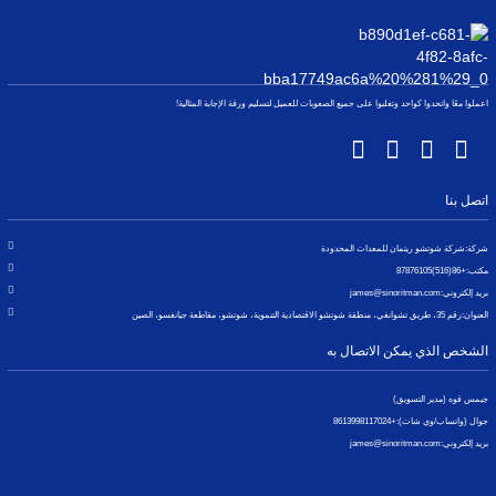
اعملوا معًا واتحدوا كواحد وتغلبوا على جميع الصعوبات للعميل لتسليم ورقة الإجابة المثالية!
اتصل بنا
شركة:
شركة شوتشو ريتمان للمعدات المحدودة
مكتب:
+86(516)87876105
بريد إلكتروني:
james@sinoritman.com
العنوان:
رقم 35، طريق تشوانغي، منطقة شوتشو الاقتصادية التنموية، شوتشو، مقاطعة جيانغسو، الصين
الشخص الذي يمكن الاتصال به
جيمس قوه (مدير التسويق)
جوال (واتساب/وي شات):
+8613998117024
بريد إلكتروني:
james@sinoritman.com