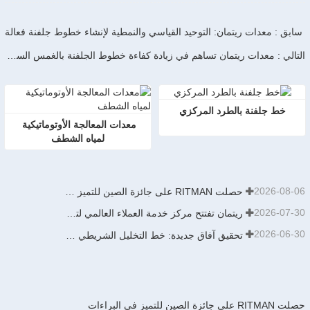
سابق : معدات ريتمان: التوحيد القياسي والنمطية لإنشاء خطوط جلفنة فعالة
التالي : معدات ريتمان تساهم في زيادة كفاءة خطوط الجلفنة بالغمس الساخن
خط جلفنة بالطرد المركزي
معدات المعالجة الأوتوماتيكية 
لمياه الشطف
2026-08-06
حصلت RITMAN على جائزة الصين للتميز في البراءات
2026-07-30
ريتمان تفتتح مركز خدمة العملاء العالمي لتعزيز الدعم الشامل لدورة حياة العملاء حول العالم
2026-06-30
تحقيق آفاق جديدة: خط التخليل الشريطي من نوع الدفع والسحب بطاقة إنتاجية سنوية تبلغ 900,000 طن من تصميم وتطوير وبناء شركة ريتمان يدخل حيز التشغيل مؤخرًا
حصلت RITMAN على جائزة الصين للتميز في البراءات