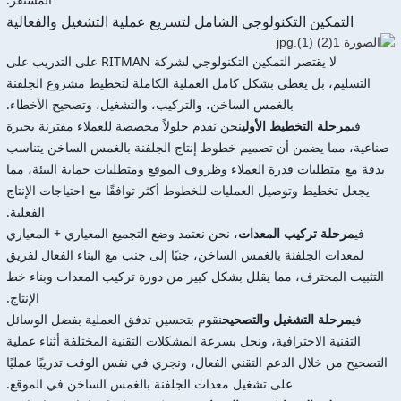
التمكين التكنولوجي الشامل لتسريع عملية التشغيل والفعالية
لا يقتصر التمكين التكنولوجي لشركة RITMAN على التدريب على
التسليم، بل يغطي بشكل كامل العملية الكاملة لتخطيط مشروع الجلفنة
بالغمس الساخن، والتركيب، والتشغيل، وتصحيح الأخطاء.
في
مرحلة التخطيط الأولي
نحن نقدم حلولاً مخصصة للعملاء مقترنة بخبرة
صناعية، مما يضمن أن تصميم خطوط إنتاج الجلفنة بالغمس الساخن يتناسب
بدقة مع متطلبات قدرة العملاء وظروف الموقع ومتطلبات حماية البيئة، مما
يجعل تخطيط وتوصيل العمليات للخطوط أكثر توافقًا مع احتياجات الإنتاج
الفعلية.
في
مرحلة تركيب المعدات
، نحن نعتمد وضع التجميع المعياري + المعياري
لمعدات الجلفنة بالغمس الساخن، جنبًا إلى جنب مع البناء الفعال لفريق
التثبيت المحترف، مما يقلل بشكل كبير من دورة تركيب المعدات وبناء خط
الإنتاج.
في
مرحلة التشغيل والتصحيح
نقوم بتحسين تدفق العملية بفضل الوسائل
التقنية الاحترافية، ونحل بسرعة المشكلات التقنية المختلفة أثناء عملية
التصحيح من خلال الدعم التقني الفعال، ونجري في نفس الوقت تدريبًا عمليًا
على تشغيل معدات الجلفنة بالغمس الساخن في الموقع.